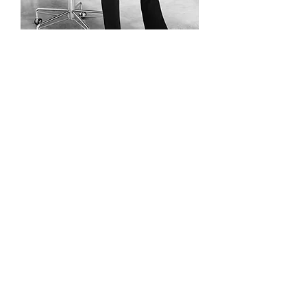
МОДУЛ 3:
МАРКЕТИНГ,
СОЦИАЛНИ МРЕЖИ
И ВИДИМОСТ
Тук се учиш как да бъдеш
видим, търсен и
разпознаваем като
професионалист.
Ще научиш:
как стилист продава чрез
социалните мрежи
какво съдържание наистина
привлича клиенти
как да изградиш доверие