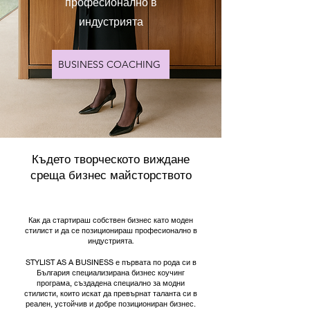
професионално в
индустрията
BUSINESS COACHING
Където творческото виждане
среща бизнес майсторството
Как да стартираш собствен бизнес като моден
стилист и да се позиционираш професионално в
индустрията.
STYLIST AS A BUSINESS е първата по рода си в
България специализирана бизнес коучинг
програма, създадена специално за модни
стилисти, които искат да превърнат таланта си в
реален, устойчив и добре позициониран бизнес.