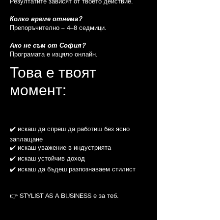
Резултатите зависят от твоето действие.
Колко време отнема?
Препоръчително – 4–8 седмици.
Ако не съм от София?
Програмата е изцяло онлайн.
Това е твоят
момент
:
✔️ искаш да спреш да работиш без ясно
заплащане
✔️ искаш уважение в индустрията
✔️ искаш устойчив доход
✔️ искаш да бъдеш разпознаваем стилист
👉 STYLIST AS A BUSINESS е за теб.