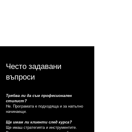
как се гради репутация
как да преминеш на по-
високо ниво (кампании,
медии, международни
проекти)
Често задавани
въпроси
Трябва ли да съм професионален
стилист?
Не. Програмата е подходяща и за напълно
начинаещи.
Ще имам ли клиенти след курса?
Ще имаш стратегията и инструментите.