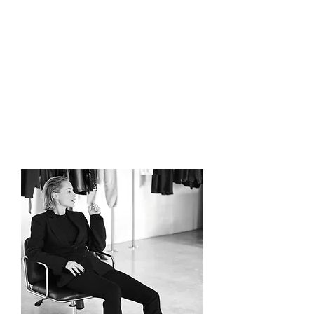
как да създаваш пакети, а
не да продаваш на час
как се формират реални
цени в България
как да преговаряш с клиенти
как да изградиш Premium
услуга
как да си поставяш
финансови цели