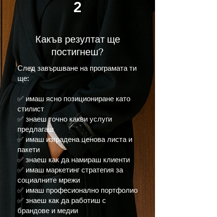
2
Какъв резултат ще
постигнеш?
След завършване на програмата ти
ще:
✅ имаш ясно позициониране като
стилист
✅ знаеш точно какви услуги
предлагаш
✅ имаш изградена ценова листа и
пакети
✅ знаеш как да намираш клиенти
✅ имаш маркетинг стратегия за
социалните мрежи
✅ имаш професионално портфолио
✅ знаеш как да работиш с
брандове и медии