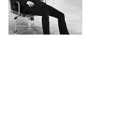
1.МИСИЯ,
ПОЗИЦИОНИРАНЕ И
ЛИЧЕН БРАНД НА
СТИЛИСТА
В този модул изграждаш
основата на целия си
бизнес.
Ще научиш:
какви типове стилисти
съществуват и къде точно