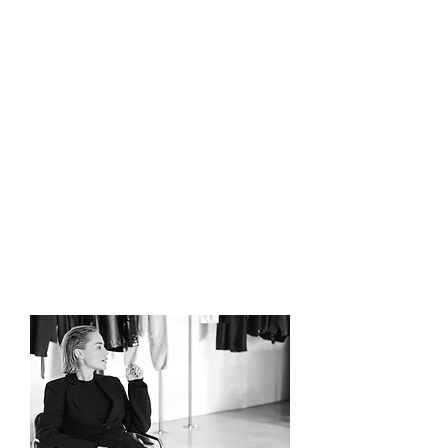
си ти
как да откриеш своята ниша
в индустрията
как да се позиционираш
като:
luxury стилист
commercial стилист
personal стилист
как да дефинираш идеалния
си клиент
как да изградиш силна
лична бранд концепция
как да създадеш
професионален имидж