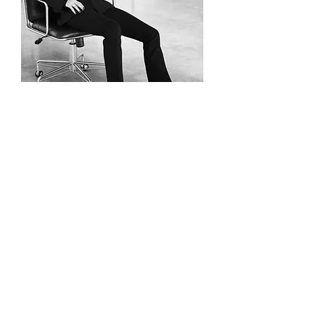
МОДУЛ 2:
БИЗНЕС МОДЕЛ,
ЦЕНООБРАЗУВАН
Е И ДОХОДИ
Този модул превръща
таланта ти в доходоносен
бизнес.
Ще научиш:
какви услуги може да
предлага един стилист