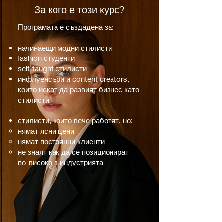
За кого е този курс?
Програмата е създадена за:
начинаещи модни стилисти
fashion студенти
self-taught стилисти
инфлуенсъри и content creators,
които искат да развият бизнес като
стилисти
стилисти, които вече работят, но:
нямат ясни цени
нямат постоянни клиенти
не знаят как да се позиционират
по-високо в индустрията