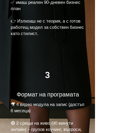
✅ имаш реален 90-дневен бизнес
план
👉 Излизаш не с теория, а с готов
работещ модел за собствен бизнес
като стилист.
3
Формат на програмата
🎥 4 видео модула на запис (достъп
6 месеца)
🔴 2 срещи на живо (90 минути
онлайн) – групов коучинг, въпроси,