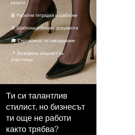
казуси
📘 Работни тетрадки и шаблони
📄 Шаблони и бизнес документи
🎓 Сертификат за завършване
📍 Затворена общност за
участници
Ти си талантлив
стилист, н
о бизнесът
ти още не работи
както трябва?