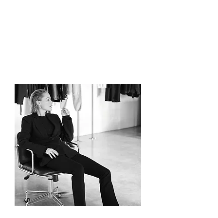
онлайн
как да използваш Instagram
и TikTok стратегически
как да правиш колаборации
как да работиш с брандове
и инфлуенсъри