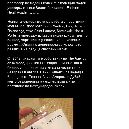
професор по моден бизнес във водещия моден
университет във Великобритания – Fashion
Retail Academy, UK.
Нейната кариера включва работа с престижни
модни брандове като Louis Vuitton, Dior, Hermès,
Balenciaga, Yves Saint Laurent, Swarovski, Net-a-
Porter и много други. Като външен консултант по
бизнес, маркетинг и управление на човешки
ресурси, Огняна е допринесла за успешното
развитие на редица световни марки.
От 2017 г. насам, тя е собственик на The Agency
de la Mode, креативна агенция за маркетинг и
бизнес управление на луксозни модни къщи,
базирана в Англия. Нейни клиенти са водещи
брандове от Европа, Азия, Америка и Дубай,
които се доверяват на експертизата й за
постигане на международен успех.