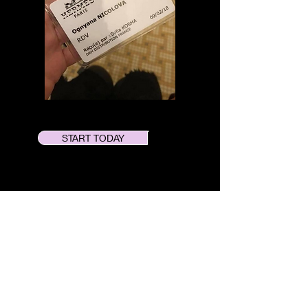
START TODAY
Професионален
опит с марки като