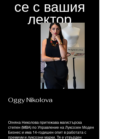
се с вашия
лектор
Oggy Nikolova
Огняна Николова притежава магистърска
степен (MBA) по Управление на Луксозен Моден
Бизнес и има 14-годишен опит в работата с
премиум и луксозни марки. Тя е утвърден