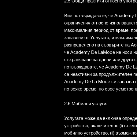
2.5 Общи практики относно употр
Вие потвърждавате, че Academy D
ограничения относно използванет
максималния период от време, пр
запазени от Услугата, и максимал
разпределено на сървърите на Ac
че Academy De LaMode не носи ни
съхраняване на данни или друго 
потвърждавате, че Academy De La
са неактивни за продължителен п
Academy De La Mode си запазва п
по всяко време, по свое усмотрен
2.6 Мобилни услуги:
Услугата може да включва опреде
устройство, включително (i) възм
мобилно устройство, (ii) възможн