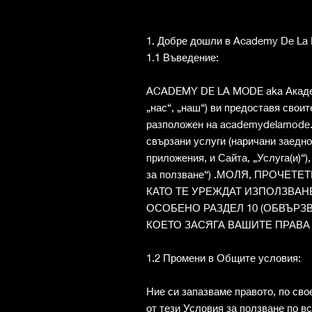
1. Добре дошли в Academy De La
1.1 Въведение:
ACADEMY DE LA MODE aka Академи
„нас“, „наш“) ви предоставя своит
разположен на academydelamode.e
свързани услуги (наричани заедно
приложения, и Сайта, „Услуга(и)“
за ползване“) .МОЛЯ, ПРОЧЕТ
КАТО ТЕ УРЕЖДАТ ИЗПОЛЗВАНЕ
ОСОБЕНО РАЗДЕЛ 10 (ОБВЪРЗВ
КОЕТО ЗАСЯГА ВАШИТЕ ПРАВА
1.2 Промени в Общите условия:
Ние си запазваме правото, по св
от тези Условия за ползване по в