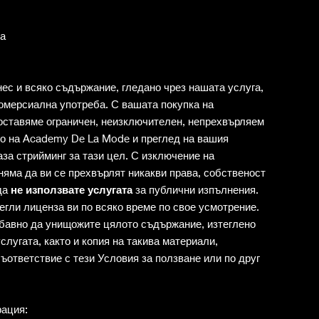
та
ес и всяко съдържание, гледано чрез нашата услуга,
комерсиална употреба. С вашата покупка на
оставяме ограничен, неизключителен, непрехвърляем
о на Academy De La Mode и преглед на вашия
аза стрийминг за тази цел. С изключение на
няма да ви се прехвърлят никакви права, собственост
 да
не използвате услугата
за публични изпълнения.
гли лиценза ви по всяко време по свое усмотрение.
абавно да унищожите цялото съдържание, изтеглено
слугата, както и копия на такива материали,
ъответствие с тези Условия за ползване или по друг
рация: