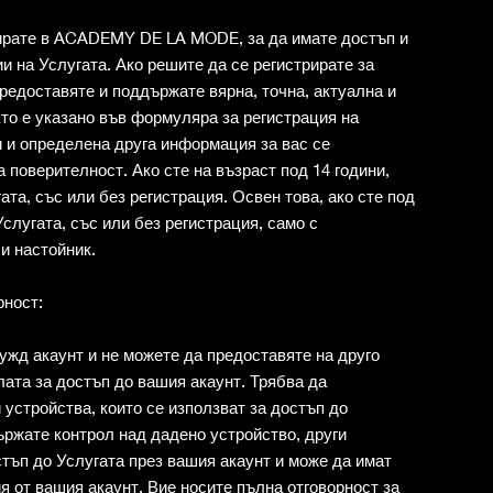
рирате в ACADEMY DE LA MODE, за да имате достъп и
 на Услугата. Ако решите да се регистрирате за
предоставяте и поддържате вярна, точна, актуална и
то е указано във формуляра за регистрация на
и и определена друга информация за вас се
 поверителност. Ако сте на възраст под 14 години,
ата, със или без регистрация. Освен това, ако сте под
Услугата, със или без регистрация, само с
и настойник.
рност:
ужд акаунт и не можете да предоставяте на друго
ата за достъп до вашия акаунт. Трябва да
устройства, които се използват за достъп до
ържате контрол над дадено устройство, други
тъп до Услугата през вашия акаунт и може да имат
 от вашия акаунт. Вие носите пълна отговорност за