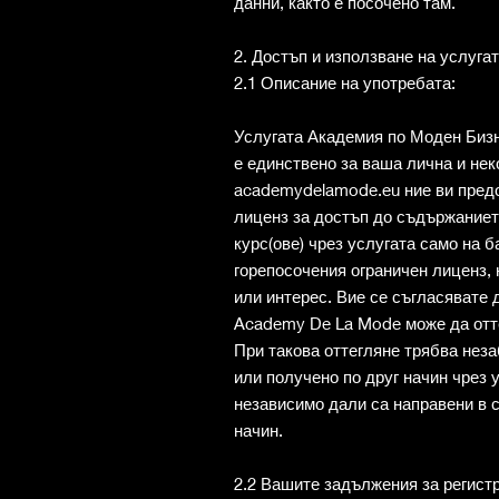
данни, както е посочено там.
2. Достъп и използване на услуга
2.1 Описание на употребата:
Услугата Академия по Моден Бизн
е единствено за ваша лична и не
academydelamode.eu ние ви пред
лиценз за достъп до съдържаниет
курс(ове) чрез услугата само на б
горепосочения ограничен лиценз, 
или интерес. Вие се съгласявате
Academy De La Mode може да отте
При такова оттегляне трябва нез
или получено по друг начин чрез у
независимо дали са направени в с
начин.
2.2 Вашите задължения за регист