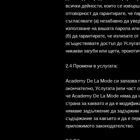
всички дейности, които се извърш
отговорност да гарантирате, че п
съгласявате (а) незабавно да ув
използване на вашата парола или 
(б) да гарантирате, че излизате от
осъществявате достъп до Услугат
никакви загуби или щети, произти
2.4 Промени в услугата:
Academy De La Mode си запазва п
окончателно, Услугата (или част о
че Academy De La Mode няма да но
страна за каквато и да е модифик
нямаме задължение да задържим к
съдържание за какъвто и да е пер
приложимото законодателство.