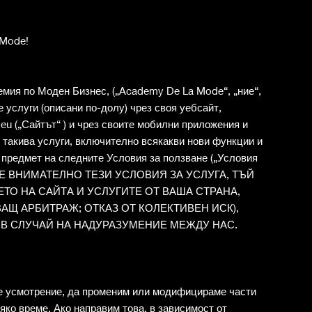
 Mode!
я по Моден Бизнес, („Academy De La Mode“, „ние“,
е услуги (описани по-долу) чрез своя уебсайт,
u („Сайтът“ ) и чрез своите мобилни приложения и
 такива услуги, включително всякакви нови функции и
), предмет на следните Условия за ползване („Условия
ЕТЕ ВНИМАТЕЛНО ТЕЗИ УСЛОВИЯ ЗА УСЛУГА, ТЪЙ
ТО НА САЙТА И УСЛУГИТЕ ОТ ВАША СТРАНА,
АЩ АРБИТРАЖ; ОТКАЗ ОТ КОЛЕКТИВЕН ИСК),
 В СЛУЧАЙ НА НАДУРАЗУМЕНИЕ МЕЖДУ НАС.
ое усмотрение, да променим или модифицираме части
сяко време. Ако направим това, в зависимост от