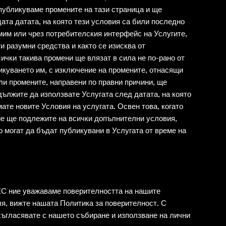
 публикуваме промените на тази страница и ще
цата датата, на която тези условия са били последно
мим или чрез потребителския интерфейс на Услугите,
и разумни средства и както се изисква от
ички такива промени ще влязат в сила не по-рано от
икуването им, с изключение на промените, отнасящи
ли промените, направени по правни причини, ще
дължите да използвате Услугата след датата, на която
мате новите Условия на услугата. Освен това, когато
ие ще подлежите на всички допълнителни условия,
о могат да бъдат публикувани в Услугата от време на
ие уважаваме поверителността на нашите
ля, вижте нашата Политика за поверителност. С
съгласявате с нашето събиране и използване на лични