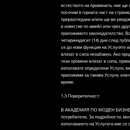
естеството на промяната, ние ще
посочим в горната част на страни
преразгледани и/или ще ви уведо
в известие по имейл или чрез друг
приложимото законодателство. Вс
четиринадесет (14) дни след публ
се до нови функции на Услугите и
влязат в сила незабавно. Ако про
тези промени влязат в сила, прие
използвате определени Услуги, в
приложими за такива Услуги, коит
време.
1.3 Поверителност:
В АКАДЕМИЯ ПО МОДЕН БИЗНЕС н
потребители. За подробности, мо
използването на Услугата вие се 