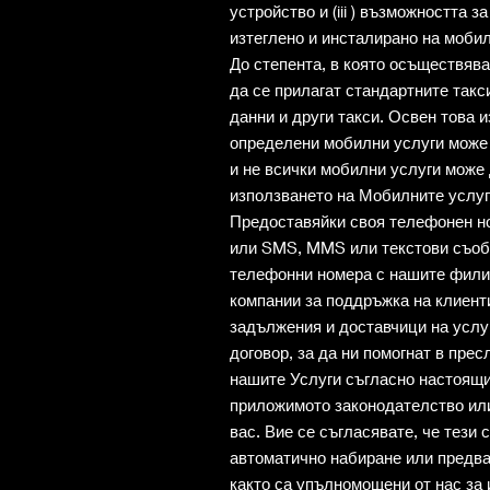
устройство и (iii ) възможността
изтеглено и инсталирано на мобил
До степента, в която осъществяв
да се прилагат стандартните такс
данни и други такси. Освен това 
определени мобилни услуги може 
и не всички мобилни услуги може 
използването на Мобилните услуг
Предоставяйки своя телефонен но
или SMS, MMS или текстови съоб
телефонни номера с нашите филиа
компании за поддръжка на клиент
задължения и доставчици на услуг
договор, за да ни помогнат в пре
нашите Услуги съгласно настоящи
приложимото законодателство или
вас. Вие се съгласявате, че тези 
автоматично набиране или предва
както са упълномощени от нас за 