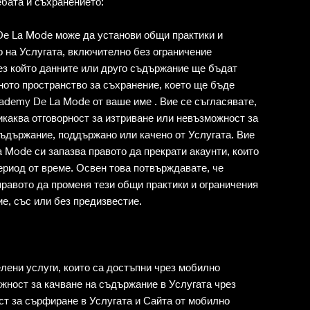
ебата и съхранението:
e La Mode може да установи общи практики и
о на Услугата, включително без ограничение
ез който данните или друго съдържание ще бъдат
ното пространство за съхранение, което ще бъде
ademy De La Mode от ваше име . Вие се съгласявате,
каква отговорност за изтриване или невъзможност за
съдържание, поддържано или качено от Услугата. Вие
 Mode си запазва правото да прекрати акаунти, които
ериод от време. Освен това потвърждавате, че
равото да променя тези общи практики и ограничения
ие, със или без предизвестие.
лени услуги, които са достъпни чрез мобилно
ожност за качване на съдържание в Услугата чрез
ост за сърфиране в Услугата и Сайта от мобилно