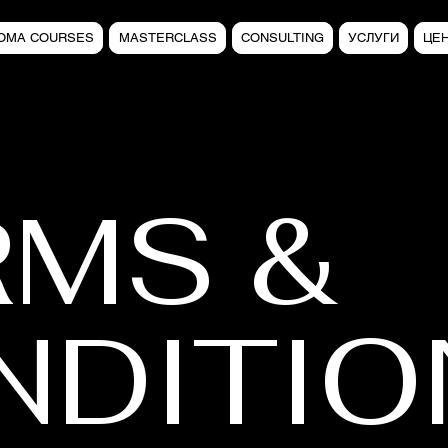
LOMA COURSES
MASTERCLASS
CONSULTING
УСЛУГИ
ЦЕ
RMS &
NDITIO