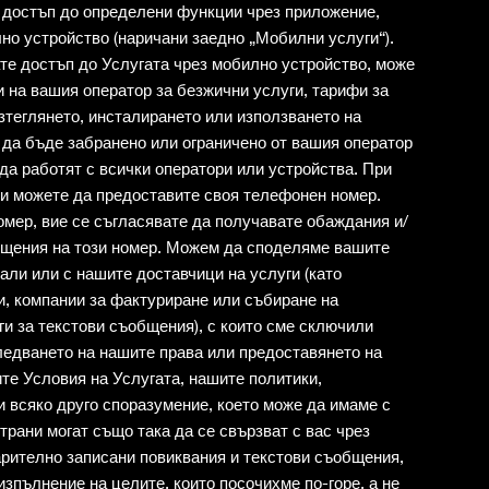
 за достъп до определени функции чрез приложение,
но устройство (наричани заедно „Мобилни услуги“).
ате достъп до Услугата чрез мобилно устройство, може
и на вашия оператор за безжични услуги, тарифи за
изтеглянето, инсталирането или използването на
да бъде забранено или ограничено от вашия оператор
да работят с всички оператори или устройства. При
и можете да предоставите своя телефонен номер.
мер, вие се съгласявате да получавате обаждания и/
щения на този номер. Можем да споделяме вашите
ли или с нашите доставчици на услуги (като
и, компании за фактуриране или събиране на
и за текстови съобщения), с които сме сключили
следването на нашите права или предоставянето на
те Условия на Услугата, нашите политики,
 всяко друго споразумение, което може да имаме с
страни могат също така да се свързват с вас чрез
рително записани повиквания и текстови съобщения,
изпълнение на целите, които посочихме по-горе, а не