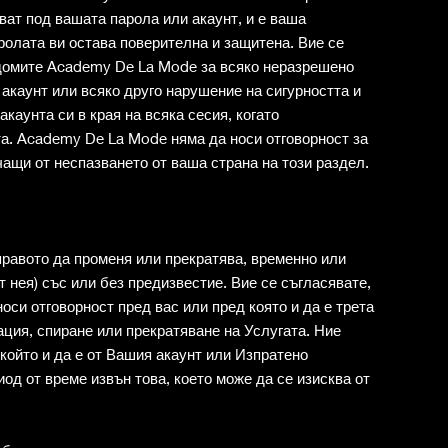
ват под вашата парола или акаунт, и е ваша
аролата ви остава поверителна и защитена. Вие се
едомите Academy De La Mode за всяко неразрешено
акаунт или всяко друго нарушение на сигурността и
 акаунта си в края на всяка сесия, когато
а. Academy De La Mode няма да носи отговорност за
чащи от неспазването от ваша страна на този раздел.
равото да променя или прекратява, временно или
т нея) със или без предизвестие. Вие се съгласявате,
си отговорност пред вас или пред която и да е трета
ация, спиране или прекратяване на Услугата. Ние
ойто и да е от Вашия акаунт или Изпратено
иод от време извън това, което може да се изисква от