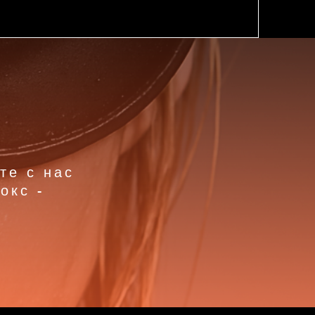
те с нас
окс -