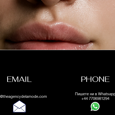
EMAIL
PHONE
Пишете ни в Whatsap
@theagencydelamode.com
+44 7706981294