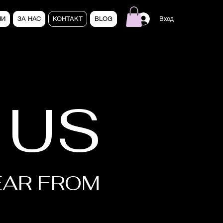
НИ
ЗА НАС
КОНТАКТ
BLOG
Вход
 US
EAR FROM