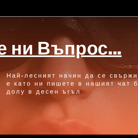
 ни Въпрос...
Най-лесният начин да се свържи
е като ни пишете в нашият чат б
долу в десен ъгъл