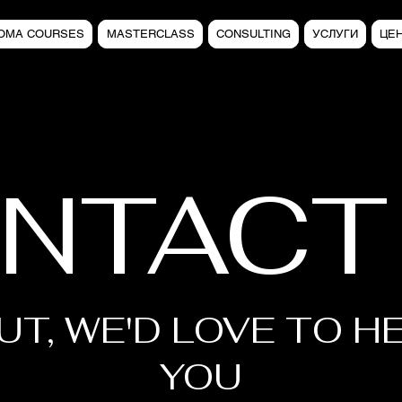
LOMA COURSES
MASTERCLASS
CONSULTING
УСЛУГИ
ЦЕ
NTACT
UT, WE'D LOVE TO H
YOU