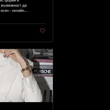
ве, форми и
ш възможност да
 ясен - онлайн
de la Mode -
дустрия стават
ода? Времето е
ка. Онлайн
чка на света, в