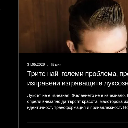
31.05.2026 г.
∙
15
мин.
Трите най-големи проблема, пр
изправени изгряващите луксоз
марки в момента
Луксът не е изчезнал. Желанието не е изчезнало. 
спрели внезапно да търсят красота, майсторска из
идентичност, трансформация и принадлежност. Но
пазара на луксозни стоки се промениха. През пос
десетилетие много изгряващи луксозни и премиум
нараснат благодарение на една доста щедра среда