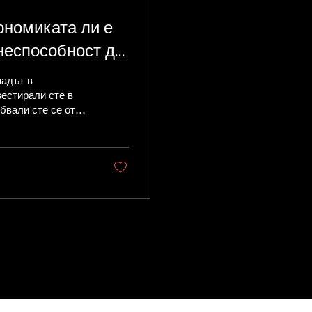
ономиката ли е
 неспособност да
 си?
падът в
естирали сте в
бвали сте се от
ебсайта,
 Instagram.
и сте плащали за
, участвали сте в
аели сте фотограф,