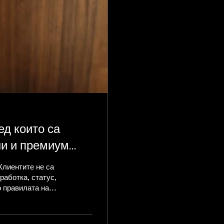
ед които са
ни и премиум
Клиентите не са
работка, статус,
 правилата на
ледното
 марки успяха да
: ниска цена за