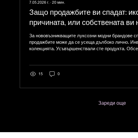
7.05.2026 г.
∙
20
мин.
Защо продажбите ви спадат: ик
причината, или собствената ви
маркетирате ефективно бранда
За нововъзникващите луксозни модни брандове с
продажбите може да се усеща дълбоко лично. Инв
колекцията. Усъвършенствали сте продукта. Обсе
плата, силуета, опаковката, кампанията, логото, у
настроението, света на бранда. Публикували сте в
Пуснали сте drop. Изпращали сте имейли. Може б
реклами, подарявали сте продукти на инфлуенсъри
15
0
pop-up събития, изградили сте Shopify магазин, н
работили...
Зареди още