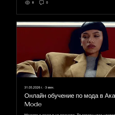
придобиване на клиенти, вирусен потенциал в со
8
0
аспирационно пазаруване (водено от стремеж към п
31.05.2026 г.
∙
3
мин.
Онлайн обучение по мода в Ак
Mode