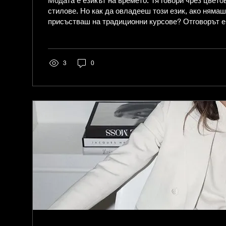
Модата е езикът на времето. Тя говори чрез цвето
стилове. Но как да овладееш този език, ако няма
присъстваш на традиционни курсове? Отговорът е
обучение по мода. И тук идва ролята на Академия 
мястото, където мечтите за кариера в модната ин
реалност. Защо да избереш онлайн обучение по м
ценно. Местоположението не трябва да бъде преч
3
0
обучението ти дава свободата да учиш от всяка то
удобно...