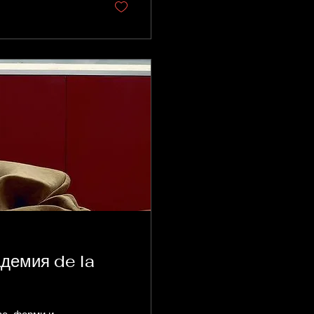
циалните мрежи,
о-висок статус),...
адемия de la