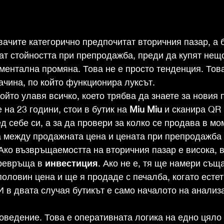
вачите категорично предпочитат вторичния пазар, а 
т стойността при препродажба, преди да купят нещо
ентална промяна. Това не е просто тенденция. Това
чина, по който функционира луксът.
ойто улавя всичко, което трябва да знаете за новия 
е на 23 години, стои в бутик на 
Miu Miu
 и сканира QR 
д себе си, а за да провери за колко се продава в мо
а между продажната цена и цената при препродажба
 Ако възвръщаемостта на вторичния пазар е висока, в
ревръща в 
инвестиция
. Ако не е, тя ще намери съща
половин цена и ще я продаде с печалба, когато естет
И в двата случая бутикът е само началото на анализ
оведение. Това е оперативната логика на едно цяло 