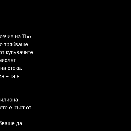
сечие на The 
то трябваше 
от купувачите 
мислят 
на стока. 
я – тя я 
милиона 
ето е ръст от 
бваше да 