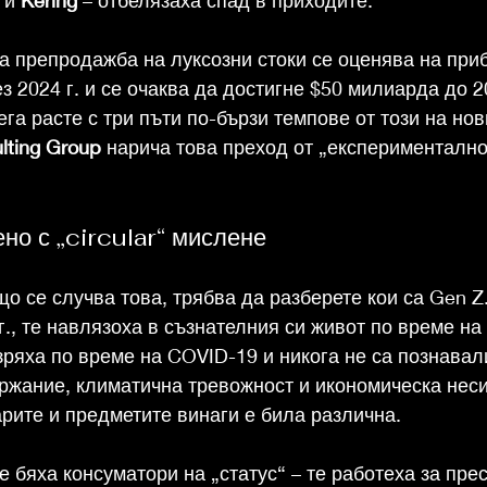
а препродажба на луксозни стоки се оценява на при
 2024 г. и се очаква да достигне $50 милиарда до 20
га расте с три пъти по-бързи темпове от този на нов
lting Group
 нарича това преход от „експериментално
но с „circular“ мислене
що се случва това, трябва да разберете кои са Gen Z
г., те навлязоха в съзнателния си живот по време н
ъзряха по време на COVID-19 и никога не са познавал
жание, климатична тревожност и икономическа неси
арите и предметите винаги е била различна.
 бяха консуматори на „статус“ – те работеха за пре