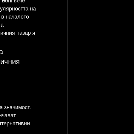
 
Beni
 вече 
улярността на 
о в началото 
а 
ичния пазар я 
а 
ричния 
а значимост.
ичават 
лтернативни 