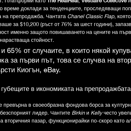
т. Платформи като 
The RealReal
, 
Vestiaire Collective
 и
но време доклади за тенденциите, проследяващи поп
а на препродажба. Чантата 
Chanel Classic Flap
, коят
ваше за $10,200 (ръст от 76% за шест години), запазв
ост именно защото повишаването на цените на първ
 нарастваща стойност.
 65% от случаите, в които някой купув
ка за първи път, това се случва на вто
рсти Киогън, eBay.
 губещите в икономиката на препродажбата
е превърна в своеобразна фондова борса за културн
 безспорният лидер. Чантите 
Birkin
 и 
Kelly
 често увел
на вторичния пазар, функционирайки по-скоро като а