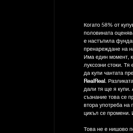
Когато 58% от купу
половината оценява
е настъпила фундам
пренареждане на на
Има един момент, к
луксозни стоки. Тя 
да купи чантата пре
RealReal
. Разликат
дали тя ще я купи.
съзнание това се п
втора употреба на 
цикъл се промени. 
Това не е нишово п