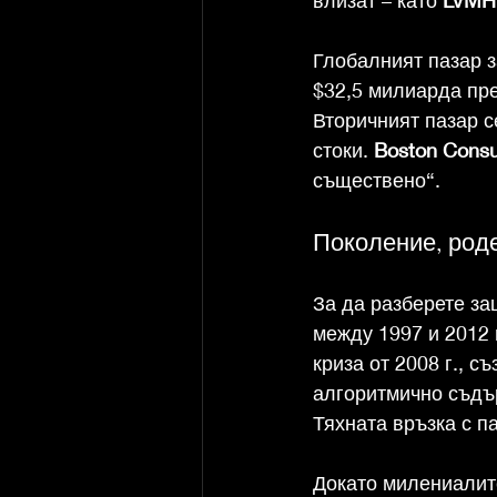
Глобалният пазар з
$32,5 милиарда през
Вторичният пазар се
стоки. 
Boston Consu
съществено“.
Поколение, роде
За да разберете за
между 1997 и 2012 
криза от 2008 г., с
алгоритмично съдър
Тяхната връзка с п
Докато милениалите