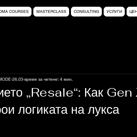
LOMA COURSES
MASTERCLASS
CONSULTING
УСЛУГИ
ЦЕ
 MODE
26.03
време за четене: 4 мин.
ето „Resale“: Как Gen
ои логиката на лукса