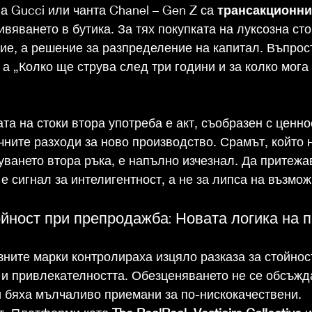
а Gucci или чанта Chanel – Gen Z са 
трансакционни
вяването в бутика. За тях покупката на луксозна сто
е, а решение за разпределение на капитал. Въпросъ
а „Колко ще струва след три години и за колко мога 
та на стоки втора употреба е акт, съобразен с ценно
ните разходи за ново производство. Срамът, който н
ването втора ръка, е напълно изчезнал. Да притеж
е сигнал за интелигентност, а не за липса на възмож
йност при препродажба: Новата логика на 
ните марки контролираха изцяло разказа за стойност
 и привлекателността. Обезценяването не се обсъжд
 бяха мълчаливо приемани за по-нискокачествени.