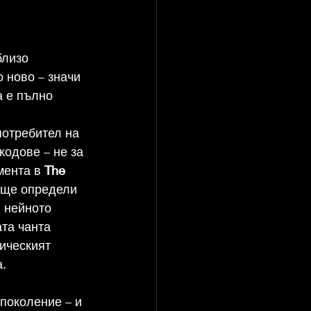
близо 
 ново – значи 
 е пълно 
потребител на 
кодове – не за 
мента в 
The 
 ще определи 
 нейното 
та чанта 
ическият 
а.
поколение – и 