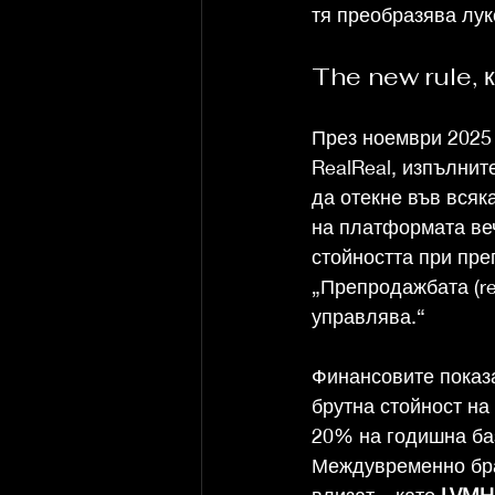
тя преобразява лук
The new rule, 
През ноември 2025 г
RealReal, изпълнит
да отекне във всяк
на платформата веч
стойността при пре
„Препродажбата (res
управлява.“
Финансовите показа
брутна стойност на 
20% на годишна баз
Междувременно бран
влизат – като 
LVMH