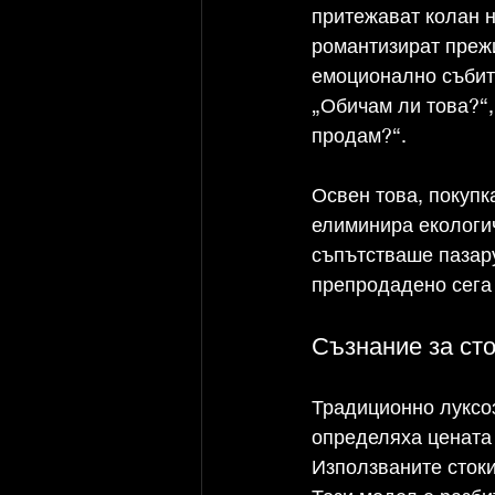
притежават колан н
романтизират прежи
емоционално събити
„Обичам ли това?“, 
продам?“.
Освен това, покупка
елиминира екологич
съпътстваше пазару
препродадено сега 
Съзнание за сто
Традиционно луксоз
определяха цената
Използваните стоки