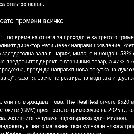
са отвътре навън.
което промени всичко
., по време на отчета за приходите за третото триме
елният директор Рати Левек направи изявление, кое
а заседателна зала в Париж, Милано и Лондон: 58% 
е предпочитат директно вторичния пазар, а 47% об
продажба, преди да направят нова покупка на луксоз
ale)“, каза тя, „вече не реагира на модната индустри
тели потвърждават това. The RealReal отчете $520 
стоките (GMV) през третото тримесечие на 2025 г., ко
а. Активните купувачи надхвърлиха един милион. 
довете, в чиито магазини тези купувачи някога тря
 и 
Kering
 – отбелязаха спад в приходите.