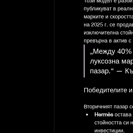
Този модел е разби
публикуват в реал
марките и скоростт
на 2025 г. се прода
изключителна стойн
превърна в актив с
„Между 40% и
луксозна мар
пазар.“ — Къ
Победителите и
Вторичният пазар с
Hermès
 остава
стойността си 
инвестиции.