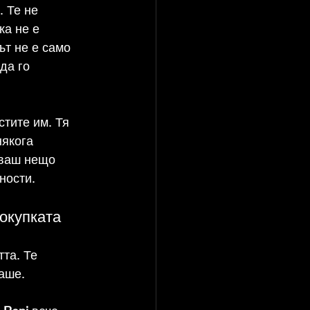
. Те не 
ка не е 
т не е само 
да го 
стите им. Тя 
якога 
аваш нещо 
ности.
покупката
та. Те 
аше. 