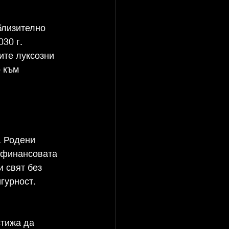
близително 
30 г. 
ите луксозни 
 към 
. Родени 
а финансовата 
и свят без 
гурност. 
стижа да 