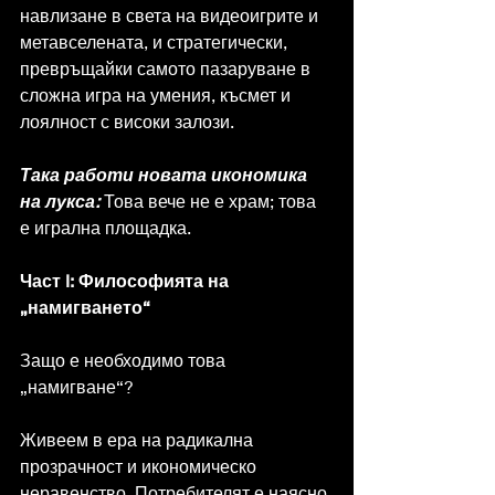
навлизане в света на видеоигрите и 
метавселената, и стратегически, 
превръщайки самото пазаруване в 
сложна игра на умения, късмет и 
лоялност с високи залози.
Така работи новата икономика 
на лукса: 
Това вече не е храм; това 
е игрална площадка.
Част I: Философията на 
„намигването“
Защо е необходимо това 
„намигване“?
Живеем в ера на радикална 
прозрачност и икономическо 
неравенство. Потребителят е наясно 