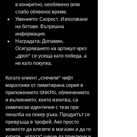
в конкретно, необявено (или 
слабо обявено) време.
Умението: Скорост. Използване 
на ботове. Вътрешна 
информация.
Наградата: Допамин. 
Осигуряването на артикул чрез 
„дроп“ се усеща като победа, а 
не като покупка.
Когато клиент „спечели“ чифт 
маратонки от лимитирана серия в 
приложението SNKRS, облекчението 
и вълнението, които изпитва, са 
химически идентични с тези при 
печалба на покер ръка. Продуктът се 
превръща в трофей. Ако просто 
можехте да влезете в магазин и да го 
купите, „играта“ щеше да приключи и 