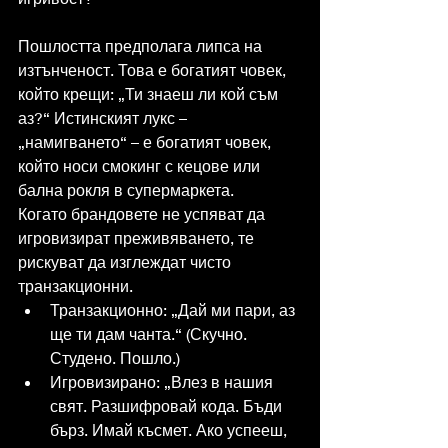
Пошлостта предполага липса на 
изтънченост. Това е богатият човек, 
който крещи: „Ти знаеш ли кой съм 
аз?“ Истинският лукс – 
„намигването“ – е богатият човек, 
който носи смокинг с кецове или 
бална рокля в супермаркета.
Когато брандовете не успяват да 
игровизират преживяването, те 
рискуват да изглеждат чисто 
транзакционни.
Транзакционно: „Дай ми пари, аз 
ще ти дам чанта.“ (Скучно. 
Студено. Пошло.)
Игровизирано: „Влез в нашия 
свят. Разшифровай кода. Бъди 
бърз. Имай късмет. Ако успееш, 