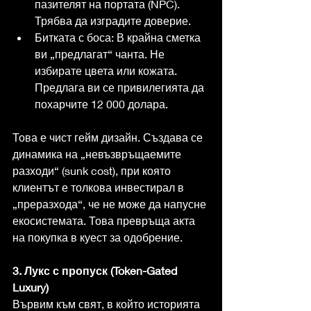
пазителят на портата (NPC). 
Трябва да изградите доверие.
Битката с боса: В крайна сметка 
ви „предлагат“ чанта. Не 
избирате цвета или кожата. 
Предлага ви се привилегията да 
похарчите 12 000 долара.
Това е чист гейм дизайн. Създава се 
динамика на „невъзвръщаемите 
разходи“ (sunk cost), при която 
клиентът е толкова инвестирал в 
„преразхода“, че не може да напусне 
екосистемата. Това превръща акта 
на покупка в куест за одобрение.
3. Лукс с пропуск (Token-Gated 
Luxury)
Вървим към свят, в който историята 