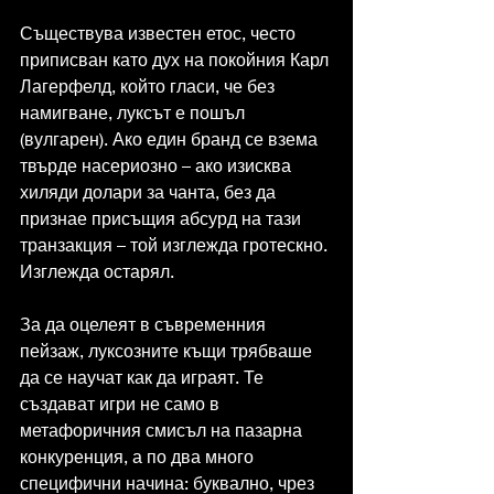
Съществува известен етос, често 
приписван като дух на покойния Карл 
Лагерфелд, който гласи, че без 
намигване, луксът е пошъл 
(вулгарен). Ако един бранд се взема 
твърде насериозно – ако изисква 
хиляди долари за чанта, без да 
признае присъщия абсурд на тази 
транзакция – той изглежда гротескно. 
Изглежда остарял.
За да оцелеят в съвременния 
пейзаж, луксозните къщи трябваше 
да се научат как да играят. Те 
създават игри не само в 
метафоричния смисъл на пазарна 
конкуренция, а по два много 
специфични начина: буквално, чрез 