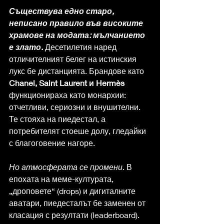
Съществува едно старо, 
неписано правило във високите 
храмове на модата: мълчанието 
е злато. 
Десетилетия наред 
отличителният белег на истинския 
лукс бе дистанцията. Брандове като 
Chanel, Saint Laurent и Hermès 
функционираха като монархии: 
отчетливи, сериозни и внушителни. 
Те стояха на пиедестал, а 
потребителят стоеше долу, гледайки 
с благоговение нагоре.
Но атмосферата се промени
. В 
епохата на меме-културата, 
„дроповете“ (drops) и дигиталните 
аватари, пиедесталът бе заменен от 
класация с резултати (leaderboard).