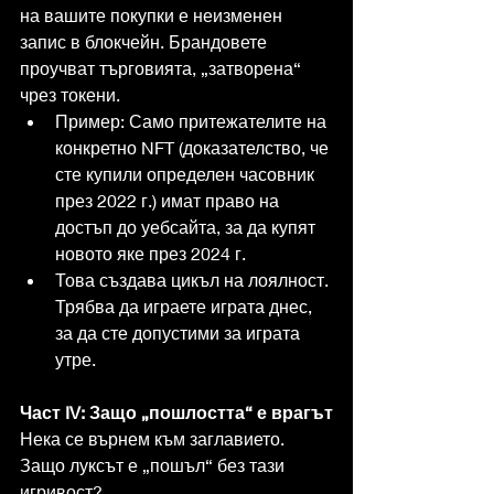
на вашите покупки е неизменен 
запис в блокчейн. Брандовете 
проучват търговията, „затворена“ 
чрез токени.
Пример: Само притежателите на 
конкретно NFT (доказателство, че 
сте купили определен часовник 
през 2022 г.) имат право на 
достъп до уебсайта, за да купят 
новото яке през 2024 г.
Това създава цикъл на лоялност. 
Трябва да играете играта днес, 
за да сте допустими за играта 
утре.
Част IV: Защо „пошлостта“ е врагът
Нека се върнем към заглавието. 
Защо луксът е „пошъл“ без тази 
игривост?