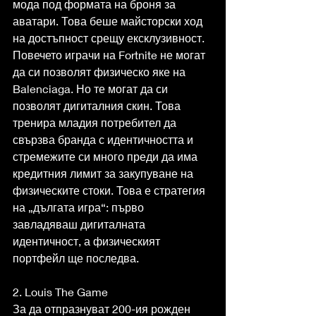
мода под формата на броня за 
аватари. Това беше майсторски ход 
на достъпност срещу ексклузивност. 
Повечето играчи на Fortnite не могат 
да си позволят физическо яке на 
Balenciaga. Но те могат да си 
позволят дигиталния скин. Това 
тренира младия потребител да 
свързва бранда с идентичността и 
стремежите си много преди да има 
кредитния лимит за закупуване на 
физическите стоки. Това е стратегия 
на „дългата игра“: първо 
завладяваш дигиталната 
идентичност, а физическият 
портфейл ще последва.
2. Louis The Game
За да отпразнуват 200-ия рожден 