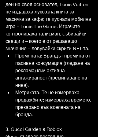
ден на своя основател, Louis Vuitton 
не издадоха луксозна книга за 
масичка за кафе; те пуснаха мобилна 
игра – Louis The Game. Играчите 
контролираха талисман, събирайки 
свещи и – което е от решаващо 
значение – ловувайки скрити NFT-та.
Промяната: Брандът премина от 
пасивна консумация (гледане на 
реклама) към активна 
ангажираност (преминаване на 
нива).
Метриката: Те не измерваха 
продажбите; измерваха времето, 
прекарано във вселената на 
бранда.
3. Gucci Garden в Roblox
Gucci създаде постоянно 