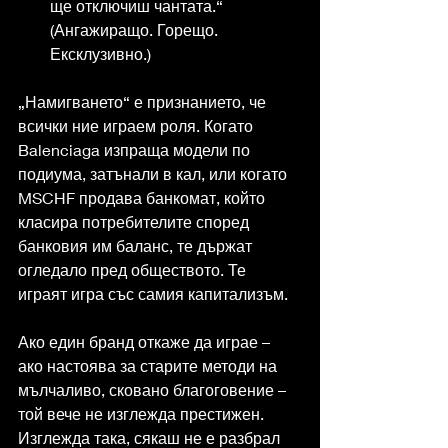
ще отключиш чантата.“ 
(Ангажиращо. Горещо. 
Ексклузивно.)
„Намигването“ е признанието, че 
всички ние играем роля. Когато 
Balenciaga изпраща модели по 
подиума, затънали в кал, или когато 
MSCHF продава банкомат, който 
класира потребителите според 
банковия им баланс, те държат 
огледало пред обществото. Те 
играят игра със самия капитализъм.
Ако един бранд откаже да играе – 
ако настоява за старите методи на 
мълчаливо, сковано благоговение – 
той вече не изглежда престижен. 
Изглежда така, сякаш не е разбрал 