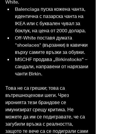
White.
Balenciaga пуска кожена чанта, 
идентична с пазарска чанта на 
IKEA или с буквален чувал за 
боклук, на цена от 2000 долара.
Off-White поставя думата 
"shoelaces" (вързанки) в кавички 
върху самите връзки за обувки.
MSCHF продава „Birkinstocks“ – 
сандали, направени от нарязани 
чанти Birkin.
Това не са грешки; това са 
вътрешноцехови шеги. Чрез 
иронията тези брандове се 
имунизират срещу критика. Не 
можете да им се подигравате, че са 
загубили връзка с реалността, 
защото те вече са се подиграли сами 