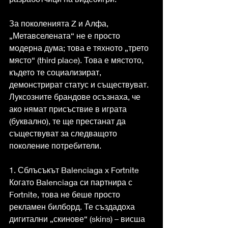
За поколенията Z и Алфа, 
„Метавселената“ не е просто 
модерна дума; това е тяхното „трето 
място“ (third place). Това е мястото, 
където те социализират, 
демонстрират статус и съществуват. 
Луксозните брандове осъзнаха, че 
ако нямат присъствие в играта 
(буквално), те ще престанат да 
съществуват за следващото 
поколение потребители.
1. Сблъсъкът Balenciaga x Fortnite
Когато Balenciaga си партнира с 
Fortnite, това не беше просто 
рекламен билборд. Те създадоха 
дигитални „скинове“ (skins) – висша 