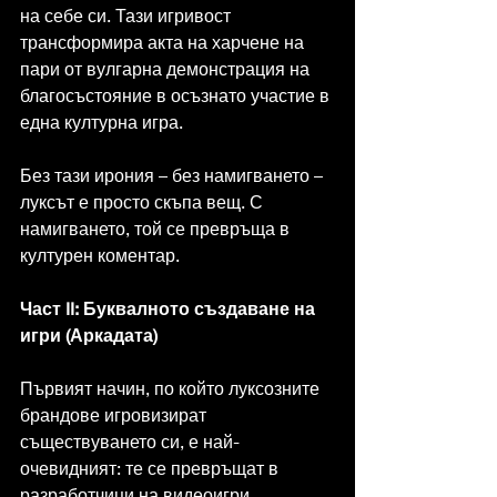
на себе си. Тази игривост 
трансформира акта на харчене на 
пари от вулгарна демонстрация на 
благосъстояние в осъзнато участие в 
една културна игра.
Без тази ирония – без намигването – 
луксът е просто скъпа вещ. С 
намигването, той се превръща в 
културен коментар.
Част II: Буквалното създаване на 
игри (Аркадата)
Първият начин, по който луксозните 
брандове игровизират 
съществуването си, е най-
очевидният: те се превръщат в 
разработчици на видеоигри.