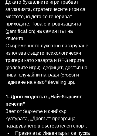
Докато буквалните игри грабват 
заглавията, стратегичесите игри са 
мястото, където се генерират 
приходите. Това е игровизацията 
(gamification) на самия път на 
клиента.
Съвременното луксозно пазаруване 
използва същите психологически 
тригери като хазарта и RPG игрите 
(ролевите игри): дефицит, достъп на 
нива, случайни награди (drops) и 
„вдигане на ниво“ (leveling up).
1. Дроп моделът: „Най-бързият 
печели“
Зает от Supreme и снийкър 
културата, „Дропът“ превръща 
пазаруването в състезателен спорт.
Правилата: Инвентарът се пуска 