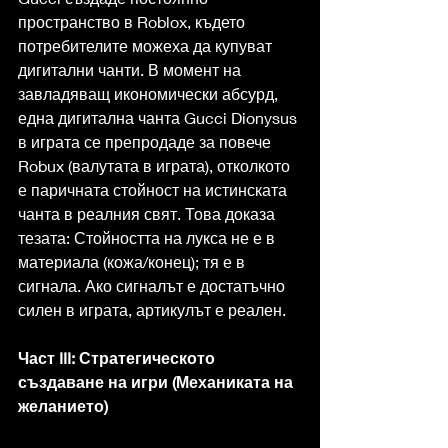
пространство в Roblox, където 
потребителите можеха да купуват 
дигитални чанти. В момент на 
завладяващ икономически абсурд, 
една дигитална чанта Gucci Dionysus 
в играта се препродаде за повече 
Robux (валутата в играта), отколкото 
е паричната стойност на истинската 
чанта в реалния свят. Това доказа 
тезата: Стойността на лукса не е в 
материала (кожа/конец); тя е в 
сигнала. Ако сигналът е достатъчно 
силен в играта, артикулът е реален.
Част III: Стратегическото 
създаване на игри (Механиката на 
желанието)