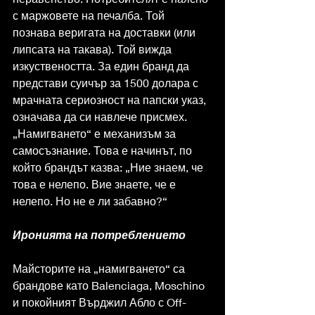
с маржовете на печалба. Той 
познава веригата на доставки (или 
липсата на такава). Той вижда 
изкуствеността. За един бранд да 
представи суичър за 1500 долара с 
мрачната сериозност на папски указ, 
означава да си навлече присмех.
„Намигването“ е механизъм за 
самосъзнание. Това е начинът, по 
който брандът казва: „Ние знаем, че 
това е нелепо. Вие знаете, че е 
нелепо. Но не е ли забавно?“
Иронията на потреблението
Майсторите на „намигването“ са 
брандове като Balenciaga, Moschino 
и покойният Върджил Абло с Off-