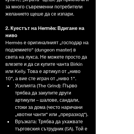
за много съвременни потребители 
желанието щеше да се изпари.
2. Куестът на Hermès: Вдигане на 
ниво
Hermès е оригиналният „господар на 
подземието“ (dungeon master) в 
света на лукса. Не можете просто да 
влезете и да си купите чанта Birkin 
или Kelly. Това е артикул от „ниво 
10“, а вие сте играч от „ниво 1“.
Усилията (The Grind): Първо 
трябва да закупите други 
артикули – шалове, сандали, 
стоки за дома (често наричани 
„квотни чанти“ или „преразход“).
Връзката: Трябва да ухажвате 
търговския сътрудник (SA). Той е 