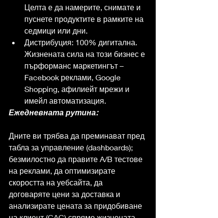
Целта е да намерите, снимате и 
пуснете продуктите в рамките на 
седмици или дни.
Дистрибуция: 100% дигитална. 
Жизнената сила на този бизнес е 
пърформанс маркетингът – 
Facebook реклами, Google 
Shopping, афилиейт мрежи и 
имейл автоматизация.
Ежедневната рутина:
Дните ви трябва да преминават пред 
табла за управление (dashboards); 
безмилостно да правите A/B тестове 
на реклами, да оптимизирате 
скоростта на уебсайта, да 
договаряте цени за доставка и 
анализирате цената за придобиване 
на клиент (CAC) спрямо жизнената 