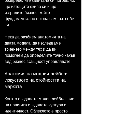
разпределите капитала си погрешно, 
ще изтощите екипа си и ще 
изградите бизнес, който 
фундаментално воюва сам със себе 
си.
Нека да разбием анатомията на 
двата модела, да изследваме 
триенето между тях и да ви 
помогнем да определите точно какъв 
вид бизнес всъщност управлявате.
Анатомия на модния лейбъл: 
Изкуството на стойността на 
марката
Когато създавате моден лейбъл, вие 
на практика създавате култура и 
идентичност. Облеклото е просто 