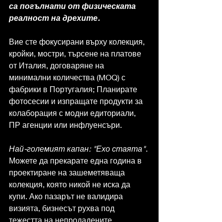
са погълнати от физическата 
реалност на дрехите.
Вие сте фокусирани върху колекция, 
кройки, мостри, търсене на платове 
от Италия, договаряне на 
минимални количества (MOQ) с 
фабрики в Португалия; Планирате 
фотосесии и изпращате продукти за 
колаборация с модни едиториали, 
ПР агенции или инфлуенсъри.
Най-големият капан: "Ехо стаята"
. 
Можете да прекарате една година в 
проектиране на зашеметяваща 
колекция, която никой не иска да 
купи. Ако пазарът не валидира 
визията, бизнесът рухва под 
тежестта на непродадените 