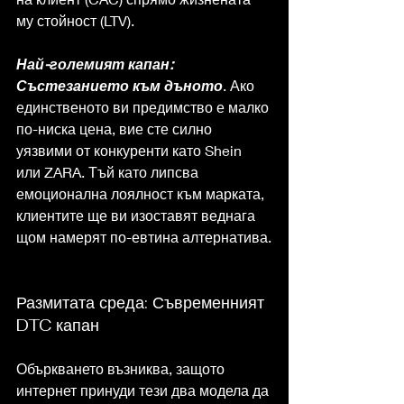
му стойност (LTV).
Най-големият капан: 
Състезанието към дъното
. Ако 
единственото ви предимство е малко 
по-ниска цена, вие сте силно 
уязвими от конкуренти като Shein 
или ZARA. Тъй като липсва 
емоционална лоялност към марката, 
клиентите ще ви изоставят веднага 
щом намерят по-евтина алтернатива.
Размитата среда: Съвременният 
DTC капан
Объркването възниква, защото 
интернет принуди тези два модела да 