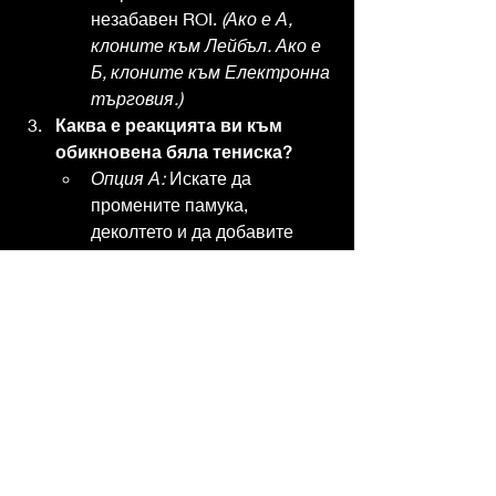
незабавен ROI. 
(Ако е А, 
клоните към Лейбъл. Ако е 
Б, клоните към Електронна 
търговия.)
Каква е реакцията ви към 
обикновена бяла тениска?
Опция А:
 Искате да 
промените памука, 
деколтето и да добавите 
фин детайл, който я прави 
уникална.
Опция Б:
 Просто искате да 
разберете как да намерите 
10 000 броя на най-ниската 
цена и да сте на първа 
страница в Google. 
(Ако е А, 
клоните към Лейбъл. Ако е 
Б, клоните към Електронна 