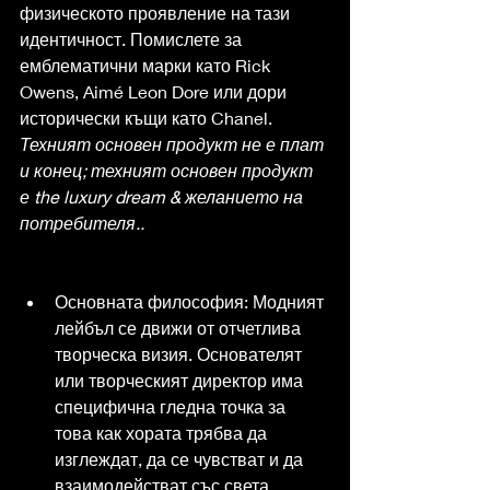
физическото проявление на тази 
идентичност. Помислете за 
емблематични марки като Rick 
Owens, Aimé Leon Dore или дори 
исторически къщи като Chanel. 
Техният основен продукт не е плат 
и конец; техният основен продукт 
е the luxury dream & желанието на 
потребителя..
Основната философия: Модният 
лейбъл се движи от отчетлива 
творческа визия. Основателят 
или творческият директор има 
специфична гледна точка за 
това как хората трябва да 
изглеждат, да се чувстват и да 
взаимодействат със света. 