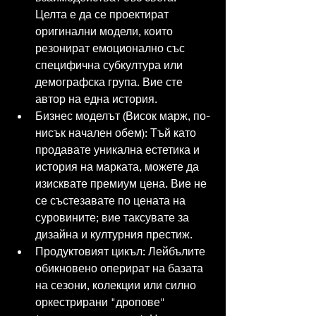
Целта е да се проектират 
оригинални модели, които 
резонират емоционално със 
специфична субкултура или 
демографска група. Вие сте 
автор на една история.
Бизнес моделът (Висок марж, по-
нисък начален обем): Тъй като 
продавате уникална естетика и 
история на марката, можете да 
изисквате премиум цена. Вие не 
се състезавате по цената на 
суровините; вие таксувате за 
дизайна и културния престиж.
Продуктовият цикъл: Лейбълите 
обикновено оперират на базата 
на сезони, колекции или силно 
оркестрирани "дропове" 