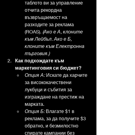
таблото ви за управление 
отчита рекордна 
възвръщаемост на 
разходите за реклама 
(ROAS). 
(Ако е А, клоните 
към Лейбъл. Ако е Б, 
клоните към Електронна 
търговия.)
Как подхождате към 
маркетинговия си бюджет?
Опция А:
 Искате да харчите 
за висококачествени 
лукбуци и събития за 
изграждане на престиж на 
марката.
Опция Б:
 Влагате $1 в 
реклама, за да получите $3 
обратно, и безмилостно 
спирате кампании без 