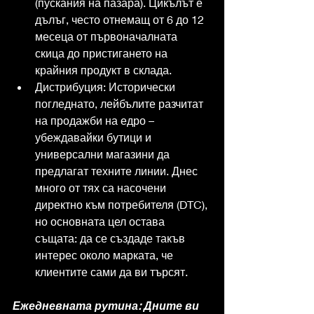
(пускания на пазара). Цикълът е 
дълъг, често отнемащ от 6 до 12 
месеца от първоначалната 
скица до пристигането на 
крайния продукт в склада.
Дистрибуция: Исторически 
погледнато, лейбълите разчитат 
на продажби на едро – 
убеждавайки бутици и 
универсални магазини да 
предлагат техните линии. Днес 
много от тях са насочени 
директно към потребителя (DTC), 
но основната цел остава 
същата: да се създаде такъв 
интерес около марката, че 
клиентите сами да ви търсят.
Ежедневната рутина: Дните ви 