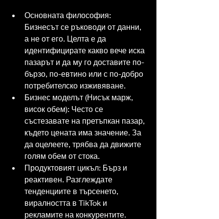
Основната философия: 
Бизнесът се ръководи от данни, 
а не от его. Целта е да 
идентифицирате какво вече иска 
пазарът и да му го доставите по-
бързо, по-евтино или с по-добро 
потребителско изживяване.
Бизнес моделът (Нисък марж, 
висок обем): Често се 
състезавате на претъпкан пазар, 
където цената има значение. За 
да оцелеете, трябва да движите 
голям обем от стока.
Продуктовият цикъл: Бърз и 
реактивен. Разглеждате 
тенденциите в търсенето, 
виралността в TikTok и 
рекламите на конкурентите. 