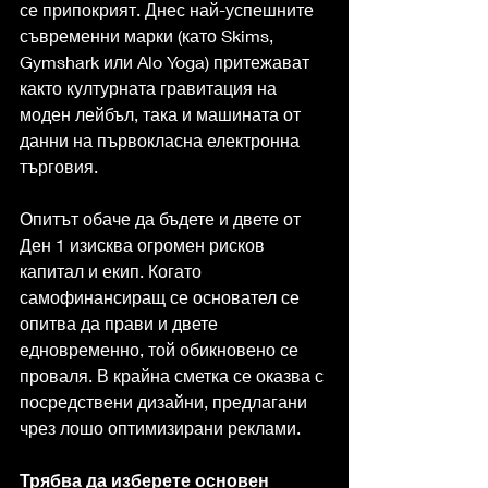
се припокрият. Днес най-успешните 
съвременни марки (като Skims, 
Gymshark или Alo Yoga) притежават 
както културната гравитация на 
моден лейбъл, така и машината от 
данни на първокласна електронна 
търговия.
Опитът обаче да бъдете и двете от 
Ден 1 изисква огромен рисков 
капитал и екип. Когато 
самофинансиращ се основател се 
опитва да прави и двете 
едновременно, той обикновено се 
проваля. В крайна сметка се оказва с 
посредствени дизайни, предлагани 
чрез лошо оптимизирани реклами.
Трябва да изберете основен 