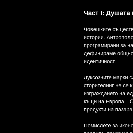
Част I: Душата
Човешките същества
истории. Антрополо
програмирани за на
дефинираме общност
идентичност.
Луксозните марки с
сторителинг не се к
изграждането на ед
къщи на Европа – Ch
продукти на пазара;
Помислете за иконо