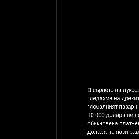
В сърцето на луксо
гледахме на дрехит
глобалният пазар н
10 000 долара не п
обикновена платнен
долара не пази ра