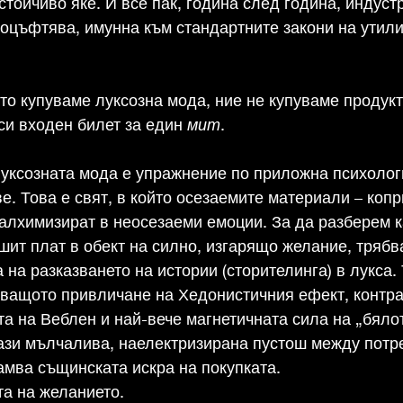
тойчиво яке. И все пак, година след година, индустр
оцъфтява, имунна към стандартните закони на утили
то купуваме луксозна мода, ние не купуваме продукт
си входен билет за един 
мит
.
уксозната мода е упражнение по приложна психологи
е. Това е свят, в който осезаемите материали – копр
 алхимизират в неосезаеми емоции. За да разберем к
ит плат в обект на силно, изгарящо желание, трябв
 на разказването на истории (сторителинга) в лукса.
ващото привличане на Хедонистичния ефект, контра
а на Веблен и най-вече магнетичната сила на „бяло
ази мълчалива, наелектризирана пустош между потр
амва същинската искра на покупката.
та на желанието.