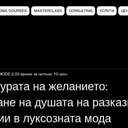
LOMA COURSES
MASTERCLASS
CONSULTING
УСЛУГИ
ЦЕ
 MODE
2.05
време за четене: 10 мин.
урата на желанието:
не на душата на разказ
ии в луксозната мода