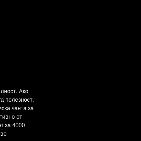
лност. Ако 
а полезност, 
ска чанта за 
тивно от 
т за 4000 
во 