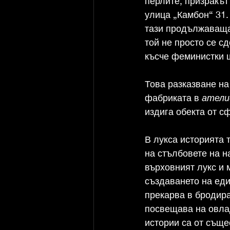
перлите, призракът
улица „Камбон“ 31.
тази продължаваща 
той не просто се с
късче феминистки 
Това разказване н
фабриката в 
атели
издига обекта от с
В лукса историята т
на стълбовете на н
върховният лукс и 
създаването на еди
прекарва в бродира
посвещава на овлад
истории са от съще