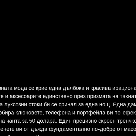
зната мода се крие една дълбока и красива ирациона
е и аксесоарите единствено през призмата на тяхнат
а луксозни стоки би се сринал за една нощ. Една дам
обира ключовете, телефона и портфейла ви по-ефек
а чанта за 50 долара. Един прецизно скроен тренчко
менете ви от дъжда фундаментално по-добре от масо