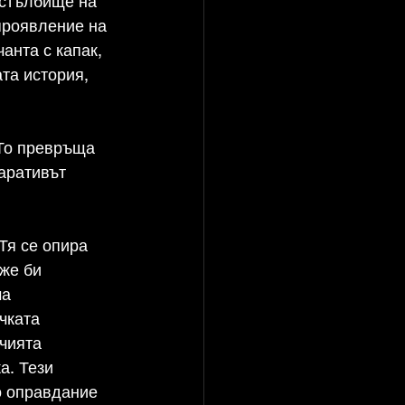
 стълбище на 
проявление на 
анта с капак, 
та история, 
То превръща 
аративът 
Тя се опира 
же би 
а 
чката 
чията 
а. Тези 
о оправдание 