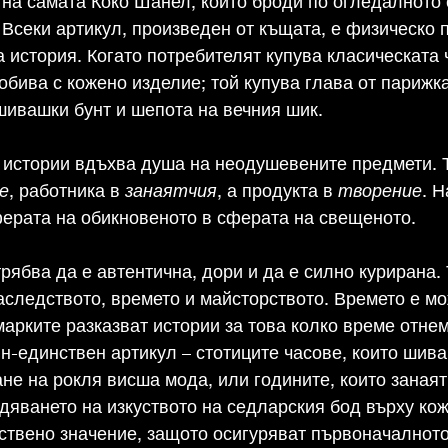
 на самата Коко Шанел, който броди по огледалното
 Всеки артикул, произведен от къщата, е физическо 
история. Когато потребителят купува класическата ч
добива с кожено изделие; той купува глава от парижка
шивашки бунт и шепота на вечния шик.
а истории вдъхва душа на неодушевените предмети. 
е
, работника в 
занаятчия
, а продукта в 
творение
. Н
ферата на обикновеното в сферата на свещеното.
рябва да е автентична, дори и да е силно курирана. 
аследството, времето и майсторството. Времето е мо
марките разказват истории за това колко време отнем
н-единствен артикул – стотиците часове, които шива
не на рокля висша мода, или годините, които занаят
яването на изкуството на седларския бод върху кож
ствено значение, защото осигуряват първоначалнот