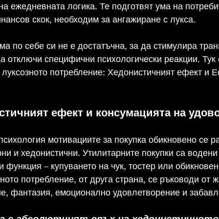
на ежедневната логика. Те подготвят ума на потреби
ансов скок, необходим за ангажиране с лукса.
ма по себе си не е достатъчна, за да стимулира тран
а отключи специфични психологически реакции. Тук 
 луксозното потребление: Хедонистичният ефект и Е
истичният ефект и консумацията на удов
психология мотивациите за покупка обикновено се ра
рни и хедонистични. Утилитарните покупки са водени 
и функция – купуването на чук, тостер или обикновен
ното потребление, от друга страна, се ръководи от ж
ие, фантазия, емоционално удовлетворение и забавл
а е абсолютният връх на хедонистичното