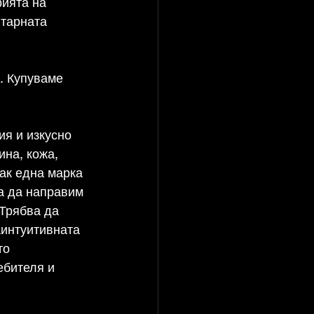
ията на 
тарната 
. Купуваме 
я и изкусно 
ина, кожа, 
ак една марка 
а да направим 
 Трябва да 
интуитивната 
то 
ебителя и 