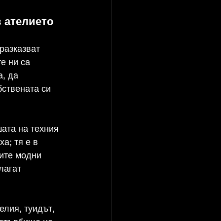
в ателието
разказват 
е ни са 
, да 
ствената си 
ата на техния 
а; тя е в 
ите модни 
лагат 
елия, туидът, 