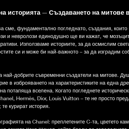
 на историята — Създаването на митове 
 сме, фундаментално погледнато, създания, които 
зи и невролози единодушно ще ви кажат, че мозъцит
ративи. Използваме историите, за да осмислим света
ите си и може би най-важното – за да изградим соб
а най-добрите съвременни създатели на митове. Душ
рие в изброяването на характеристиките на една дрех
на потапяща вселена. Когато погледнете историческ
anel, Hermès, Dior, Louis Vuitton – те не просто пред
 те курират история.
графията на Chanel: преплетените C-та, цветето кам