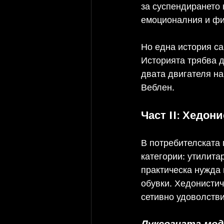
за суспендирането 
емоционалния и фин
Но една история са
Историята трябва д
двата двигателя на
Веблен.
Част II: Хедон
В потребителската 
категории: утилита
практическа нужда 
обувки. Хедонистич
сетивно удоволств
Луксозната мод