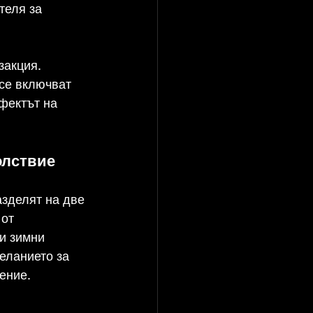
теля за 
закция. 
се включват 
фектът на 
олствие
зделят на две 
от 
и зимни 
еланието за 
ение.
 