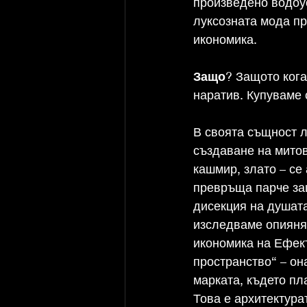
произведено водоус
луксозната мода пр
икономика.
Защо
? Защото кога
наратив. Купуваме 
В своята същност л
създаване на митов
кашмир, злато – се
превръща парче заш
дисекция на душата
изследваме опияня
икономика на Ефект
пространство“ – он
марката, където пл
Това е архитектура